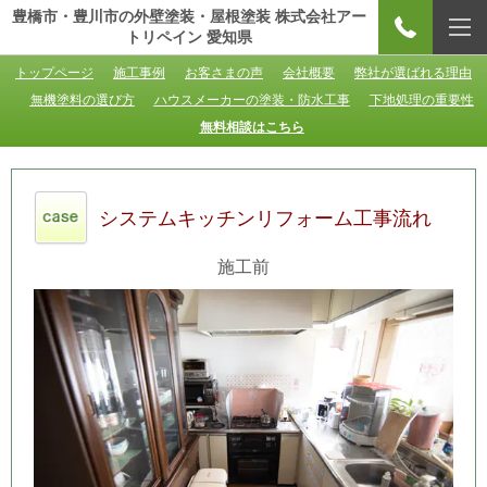
豊橋市・豊川市の外壁塗装・屋根塗装 株式会社アー
トリペイン 愛知県
トップページ
施工事例
お客さまの声
会社概要
弊社が選ばれる理由
無機塗料の選び方
ハウスメーカーの塗装・防水工事
下地処理の重要性
無料相談はこちら
システムキッチンリフォーム工事流れ
施工前