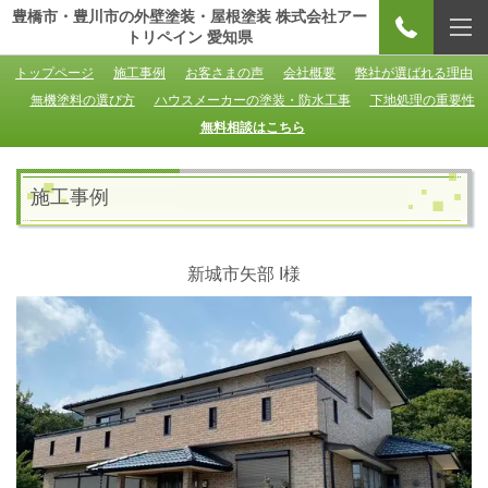
豊橋市・豊川市の外壁塗装・屋根塗装 株式会社アー
トリペイン 愛知県
トップページ
施工事例
お客さまの声
会社概要
弊社が選ばれる理由
無機塗料の選び方
ハウスメーカーの塗装・防水工事
下地処理の重要性
無料相談はこちら
施工事例
新城市矢部 I様