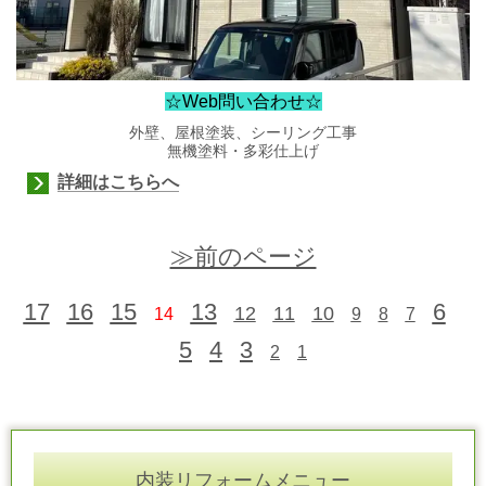
☆Web問い合わせ☆
外壁、屋根塗装、シーリング工事
無機塗料・多彩仕上げ
詳細はこちらへ
≫前のページ
17
16
15
13
6
12
11
10
14
9
8
7
5
4
3
2
1
内装リフォームメニュー