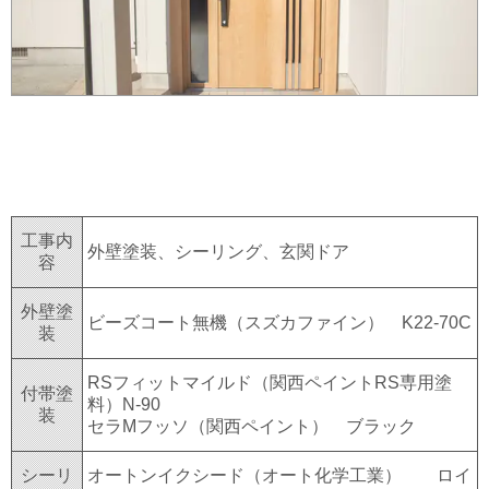
工事内
外壁塗装、シーリング、玄関ドア
容
外壁塗
ビーズコート無機（スズカファイン） K22-70C
装
RSフィットマイルド（関西ペイントRS専用塗
付帯塗
料）N-90
装
セラMフッソ（関西ペイント） ブラック
シーリ
オートンイクシード（オート化学工業） ロイ