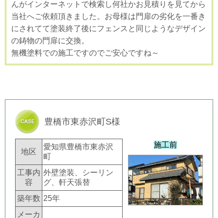
んがインターネットで検索し何社かお見積りを見てから
当社へご依頼頂きました。お母様は門扉の劣化を一番き
にされてて塗装終了後にフェンスと同じようなデザイン
の鋳物の門扉に交換。
無機塗料での施工ですのでご安心ですね～
豊橋市東赤沢町S様
施工前
愛知県豊橋市東赤沢
地区
町
工事内
外壁塗装、シーリン
容
グ、軒天張替
築年数
25年
メーカ