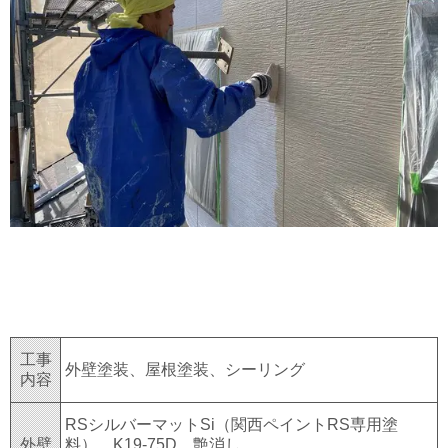
工事
外壁塗装、屋根塗装、シーリング
内容
RSシルバーマットSi（関西ペイントRS専用塗
外壁
料） K19-75D 艶消し