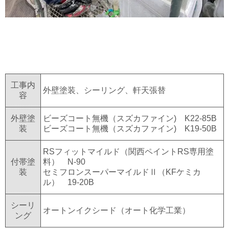
工事内
外壁塗装、シーリング、軒天張替
容
外壁塗
ビーズコート無機（スズカファイン) K22-85B
装
ビーズコート無機（スズカファイン) K19-50B
RSフィットマイルド（関西ペイントRS専用塗
付帯塗
料） N-90
装
セミフロンスーパーマイルドⅡ（KFケミカ
ル） 19-20B
シーリ
オートンイクシード（オート化学工業）
ング