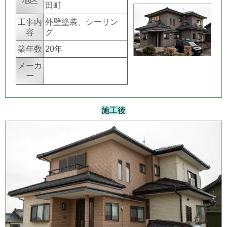
地区
田町
工事内
外壁塗装、シーリン
容
グ
築年数
20年
メーカ
ー
施工後