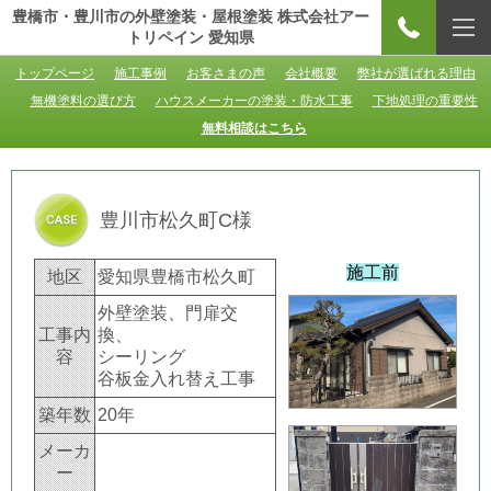
豊橋市・豊川市の外壁塗装・屋根塗装 株式会社アー
トリペイン 愛知県
トップページ
施工事例
お客さまの声
会社概要
弊社が選ばれる理由
無機塗料の選び方
ハウスメーカーの塗装・防水工事
下地処理の重要性
無料相談はこちら
豊川市松久町C様
施工前
地区
愛知県豊橋市松久町
外壁塗装、門扉交
工事内
換、
容
シーリング
谷板金入れ替え工事
築年数
20年
メーカ
ー